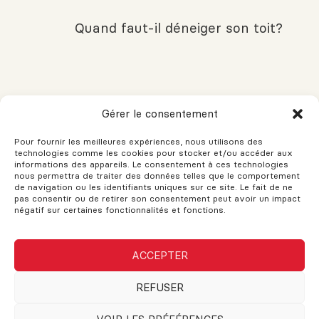
Quand faut-il déneiger son toit?
Marché immobilier 2025 : le retour
Gérer le consentement
de la surenchère au Québec
Pour fournir les meilleures expériences, nous utilisons des
technologies comme les cookies pour stocker et/ou accéder aux
informations des appareils. Le consentement à ces technologies
nous permettra de traiter des données telles que le comportement
de navigation ou les identifiants uniques sur ce site. Le fait de ne
Comment retoucher les parquets
pas consentir ou de retirer son consentement peut avoir un impact
en bois dur
négatif sur certaines fonctionnalités et fonctions.
ACCEPTER
Qu’est-ce qu’une sous-location en
REFUSER
immobilier commercial