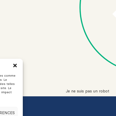
gies comme
s. Le
ées telles
site. Le
Je ne suis pas un robot
n impact
ÉRENCES