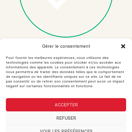
Gérer le consentement
Je ne suis pas un robot
Pour fournir les meilleures expériences, nous utilisons des
technologies comme les cookies pour stocker et/ou accéder aux
informations des appareils. Le consentement à ces technologies
nous permettra de traiter des données telles que le comportement
de navigation ou les identifiants uniques sur ce site. Le fait de ne
pas consentir ou de retirer son consentement peut avoir un impact
négatif sur certaines fonctionnalités et fonctions.
Franchisé indépendant et autonome de RE/MAX Québec
157 boul. Jacques-Cartier S., Sherbrooke QC J1J 2Z4
ACCEPTER
(819) 822-2222
ac.reiriopenicnarf@enicnarf
Parcourir le contenu...
REFUSER
Vendre
Acheter
VOIR LES PRÉFÉRENCES