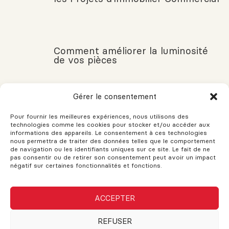
Comment améliorer la luminosité
de vos pièces
Gérer le consentement
VOUS AVEZ DES QUESTIONS?
Pour fournir les meilleures expériences, nous utilisons des
Si vous avez des questions, n'hésitez pas à demander!
technologies comme les cookies pour stocker et/ou accéder aux
L'assistance est disponible pour vos besoins. Le support et les
informations des appareils. Le consentement à ces technologies
nous permettra de traiter des données telles que le comportement
conseils sont fournis pour vous aider. N'hésitez pas à remplir
de navigation ou les identifiants uniques sur ce site. Le fait de ne
ce formulaire et une réponse sera envoyée dès que possible.
pas consentir ou de retirer son consentement peut avoir un impact
négatif sur certaines fonctionnalités et fonctions.
Nom
ACCEPTER
REFUSER
Courriel ou téléphone