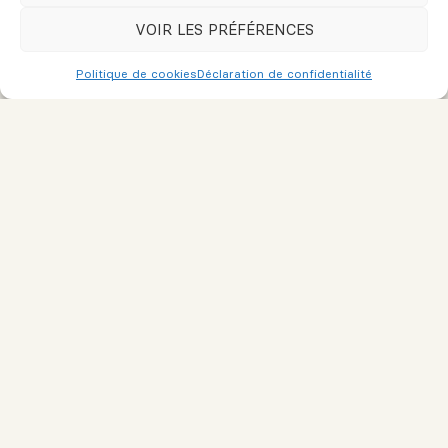
VOIR LES PRÉFÉRENCES
Message
Politique de cookies
Déclaration de confidentialité
Je consens à recevoir des courriels de marketing et de service
à la clientèle. Lire la
Politique de confidentialité et les conditions
de service
pour plus d'informations.