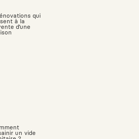
rénovations qui
sent à la
vente d’une
ison
mment
ainir un vide
itaire ?