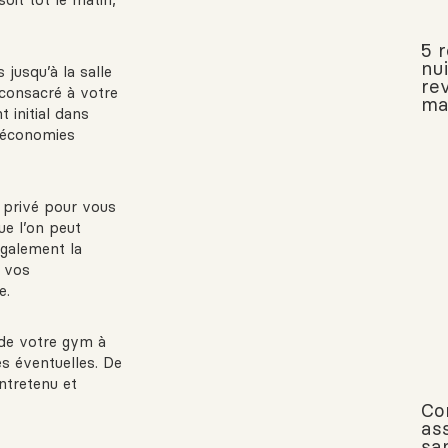
5 
nui
jusqu’à la salle
re
consacré à votre
ma
 initial dans
 économies
e privé pour vous
ue l’on peut
également la
e vos
e.
é de votre gym à
es éventuelles. De
ntretenu et
Co
ass
san