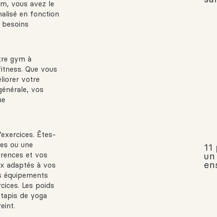
m, vous avez le
alisé en fonction
s besoins
tre gym à
 fitness. Que vous
liorer votre
générale, vos
me
exercices. Êtes-
ates ou une
11
érences et vos
un
ens
ux adaptés à vos
es équipements
cices. Les poids
s tapis de yoga
eint.