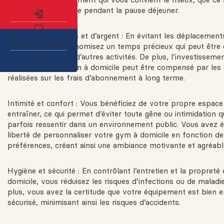
tard le soir ou même pendant la pause déjeuner.
Abonnez-vous à l'alerte immobilière
Économie de temps et d’argent : En évitant les déplacements 
View more
de sport, vous économisez un temps précieux qui peut être 
entraînement ou à d’autres activités. De plus, l’investissement
l’équipement de gym à domicile peut être compensé par les
réalisées sur les frais d’abonnement à long terme.
Intimité et confort : Vous bénéficiez de votre propre espac
entraîner, ce qui permet d’éviter toute gêne ou intimidation q
parfois ressentir dans un environnement public. Vous avez 
liberté de personnaliser votre gym à domicile en fonction d
préférences, créant ainsi une ambiance motivante et agréabl
Hygiène et sécurité : En contrôlant l’entretien et la propret
domicile, vous réduisez les risques d’infections ou de maladi
plus, vous avez la certitude que votre équipement est bien e
sécurisé, minimisant ainsi les risques d’accidents.