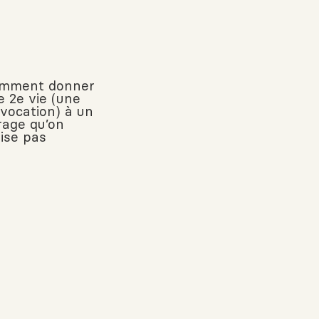
mment donner
e 2e vie (une
 vocation) à un
rage qu’on
lise pas