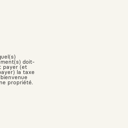
quel(s)
ment(s) doit-
t payer (et
payer) la taxe
 bienvenue
ne propriété.