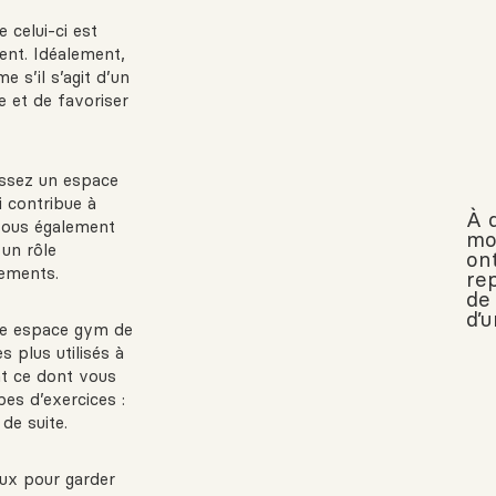
celui-ci est
ent. Idéalement,
 s’il s’agit d’un
e et de favoriser
sissez un espace
i contribue à
À 
vous également
mo
 un rôle
on
nements.
re
de
d’u
tre espace gym de
s plus utilisés à
nt ce dont vous
es d’exercices :
 de suite.
ux pour garder