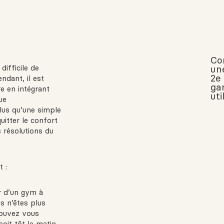
Co
difficile de
un
2e
dant, il est
ga
e en intégrant
uti
ue
lus qu’une simple
uitter le confort
 résolutions du
 :
er d’un gym à
us n’êtes plus
pouvez vous
oit tôt le matin,