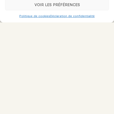
VOIR LES PRÉFÉRENCES
Nom
Politique de cookies
Déclaration de confidentialité
Courriel ou téléphone
Message
Je consens à recevoir des courriels de marketing et de service
à la clientèle. Lire la
Politique de confidentialité et les conditions
de service
pour plus d'informations.