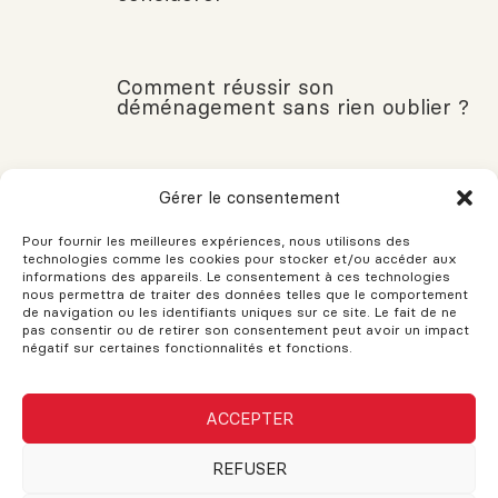
Comment réussir son
déménagement sans rien oublier ?
Gérer le consentement
Rideaux ou stores : Voici comment
faire le bon choix
Pour fournir les meilleures expériences, nous utilisons des
technologies comme les cookies pour stocker et/ou accéder aux
informations des appareils. Le consentement à ces technologies
nous permettra de traiter des données telles que le comportement
de navigation ou les identifiants uniques sur ce site. Le fait de ne
VOUS AVEZ DES QUESTIONS?
pas consentir ou de retirer son consentement peut avoir un impact
négatif sur certaines fonctionnalités et fonctions.
Si vous avez des questions, n'hésitez pas à demander!
L'assistance est disponible pour vos besoins. Le support et les
ACCEPTER
conseils sont fournis pour vous aider. N'hésitez pas à remplir
ce formulaire et une réponse sera envoyée dès que possible.
REFUSER