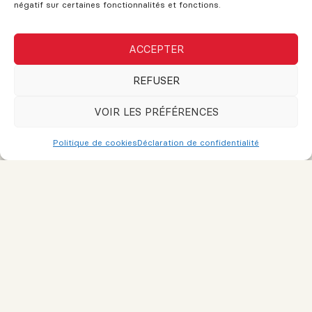
négatif sur certaines fonctionnalités et fonctions.
3 bonnes raisons de faire affaire
avec un courtier immobilier
ACCEPTER
REFUSER
Qu’est-ce qu’une minimaison et
quels sont ses avantages et
VOIR LES PRÉFÉRENCES
inconvénients?
Politique de cookies
Déclaration de confidentialité
VOUS AVEZ DES QUESTIONS?
Si vous avez des questions, n'hésitez pas à demander!
L'assistance est disponible pour vos besoins. Le support et les
conseils sont fournis pour vous aider. N'hésitez pas à remplir
ce formulaire et une réponse sera envoyée dès que possible.
Nom