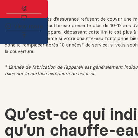
Abonnez-vous à l'alerte immobilière
Plusieurs compagnies d’assurance refusent de couvrir une m
logement dont le chauffe-eau présente plus de 10-12 ans d’âg
View more
considèrent qu’un appareil dépassant cette limite est plus à 
des dégâts d’eau. Même si votre chauffe-eau fonctionne bien
donc le remplacer après 10 années* de service, si vous souh
la couverture.
* L’année de fabrication de l’appareil est généralement indiq
fixée sur la surface extérieure de celui-ci.
Qu’est-ce qui ind
qu’un chauffe-ea