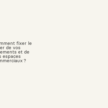
mment fixer le
yer de vos
gements et de
s espaces
mmerciaux ?