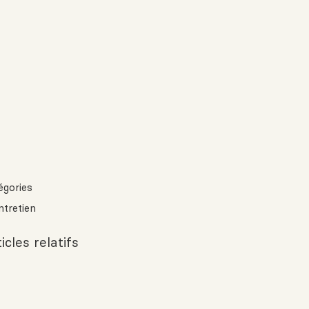
égories
ntretien
icles relatifs