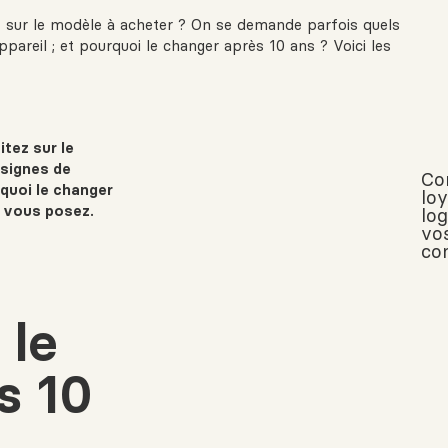
 sur le modèle à acheter ? On se demande parfois quels
ppareil ; et pourquoi le changer après 10 ans ? Voici les
tez sur le
 signes de
Co
rquoi le changer
lo
s vous posez.
lo
vo
co
 le
s 10