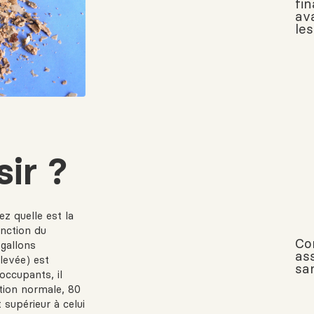
fi
av
les
ir ?
z quelle est la
nction du
Co
gallons
ass
levée) est
san
occupants, il
tion normale, 80
 supérieur à celui