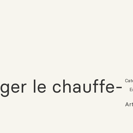
er le chauffe-
Cat
E
Art