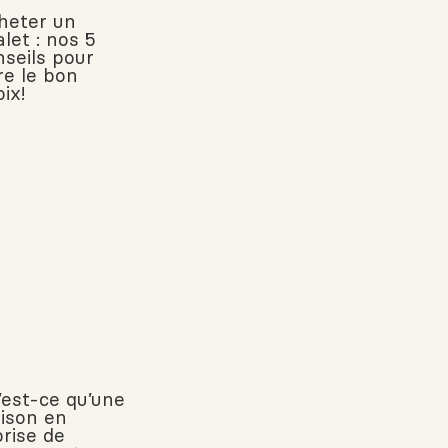
heter un
let : nos 5
nseils pour
re le bon
ix!
’est-ce qu’une
ison en
prise de