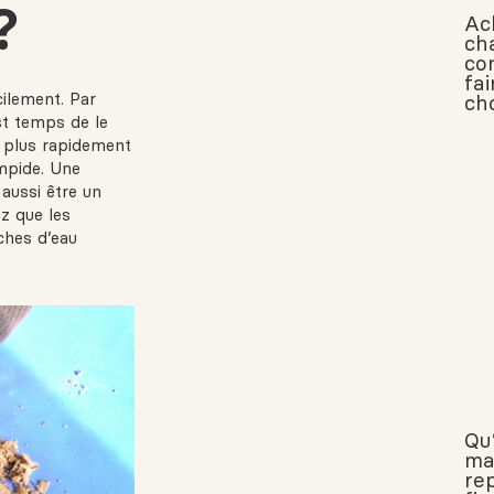
?
Ac
cha
co
fai
cilement. Par
cho
est temps de le
e plus rapidement
impide. Une
 aussi être un
ez que les
ches d’eau
Qu
ma
re