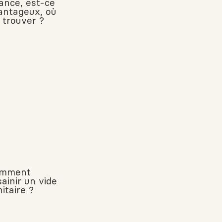
nance, est-ce
antageux, où
 trouver ?
mment
ainir un vide
itaire ?