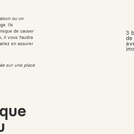
aison ou un
e. Ils
risque de causer
3 
, il vous faudra
de 
av
aitez en assurer
im
uée sur une place
ique
u