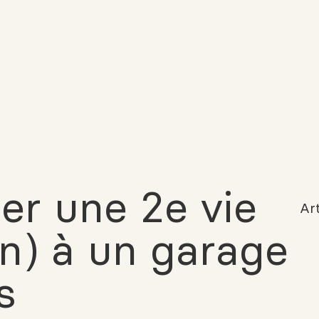
r une 2e vie
Art
on) à un garage
s