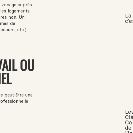
e zonage auprès
 les logements
La
tres non. Un
c’
rmes de
ecours, etc.).
VAIL OU
EL
ge peut être une
rofessionnelle
Le
Cl
Co
de