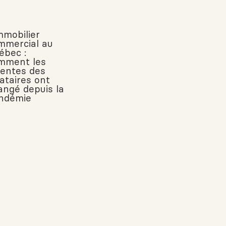
mmobilier
mmercial au
ébec :
mment les
tentes des
cataires ont
angé depuis la
ndémie