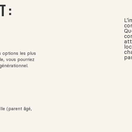
T :
L’i
co
Qu
co
at
lo
ch
 options les plus
pa
le, vous pourriez
énérationnel.
le (parent âgé,