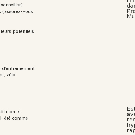
l’
conseiller).
da
Pr
s (assurez-vous
Mu
teurs potentiels
e d’entraînement
es, vélo
Es
ilation et
av
mal, été comme
re
hy
ra