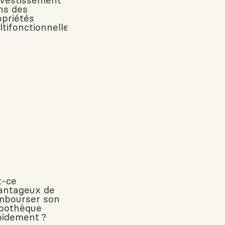
Investissement
ns des
opriétés
ltifonctionnelles
t-ce
antageux de
mbourser son
pothèque
pidement ?