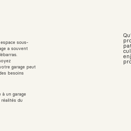
Qu
pr
 espace sous-
pa
rage a souvent
cul
débarras.
en
soyez
pr
 votre garage peut
 des besoins
e à un garage
 réalités du