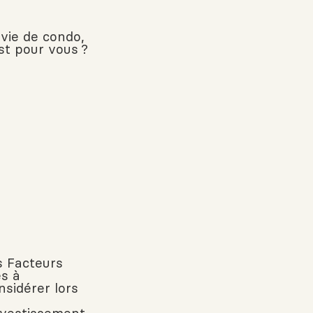
 vie de condo,
est pour vous ?
s Facteurs
és à
nsidérer lors