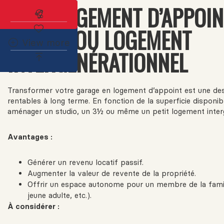
1. UN LOGEMENT D’APPOIN
Abonnez-vous à l'alerte immobilière
STUDIO OU LOGEMENT
View more
INTERGÉNÉRATIONNEL
Transformer votre garage en logement d’appoint est une des
rentables à long terme. En fonction de la superficie disponib
aménager un studio, un 3½ ou même un petit logement interg
Avantages :
Générer un revenu locatif passif.
Augmenter la valeur de revente de la propriété.
Offrir un espace autonome pour un membre de la famil
jeune adulte, etc.).
À considérer :