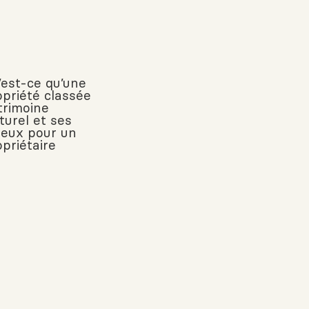
’est-ce qu’une
opriété classée
trimoine
turel et ses
jeux pour un
opriétaire