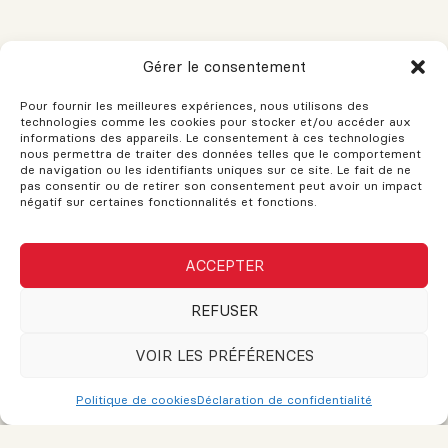
Ce qu’il faut savoir sur la fosse
Gérer le consentement
septique
Pour fournir les meilleures expériences, nous utilisons des
technologies comme les cookies pour stocker et/ou accéder aux
informations des appareils. Le consentement à ces technologies
nous permettra de traiter des données telles que le comportement
Comment tirer parti de l’achat
de navigation ou les identifiants uniques sur ce site. Le fait de ne
d’une entreprise en faillite pour
pas consentir ou de retirer son consentement peut avoir un impact
négatif sur certaines fonctionnalités et fonctions.
faire de l’argent
VOUS AVEZ DES QUESTIONS?
ACCEPTER
Si vous avez des questions, n'hésitez pas à demander!
REFUSER
L'assistance est disponible pour vos besoins. Le support et les
conseils sont fournis pour vous aider. N'hésitez pas à remplir
VOIR LES PRÉFÉRENCES
ce formulaire et une réponse sera envoyée dès que possible.
Politique de cookies
Déclaration de confidentialité
Nom