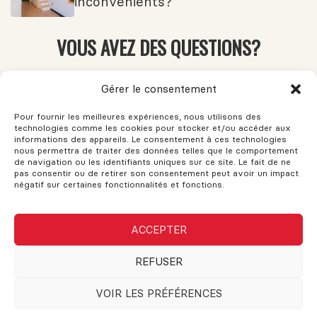
inconvénients?
VOUS AVEZ DES QUESTIONS?
Si vous avez des questions, n'hésitez pas à demander!
Gérer le consentement
L'assistance est disponible pour vos besoins. Le support et les
conseils sont fournis pour vous aider. N'hésitez pas à remplir
Pour fournir les meilleures expériences, nous utilisons des
ce formulaire et une réponse sera envoyée dès que possible.
technologies comme les cookies pour stocker et/ou accéder aux
informations des appareils. Le consentement à ces technologies
nous permettra de traiter des données telles que le comportement
de navigation ou les identifiants uniques sur ce site. Le fait de ne
Nom
pas consentir ou de retirer son consentement peut avoir un impact
négatif sur certaines fonctionnalités et fonctions.
Courriel ou téléphone
ACCEPTER
REFUSER
Message
VOIR LES PRÉFÉRENCES