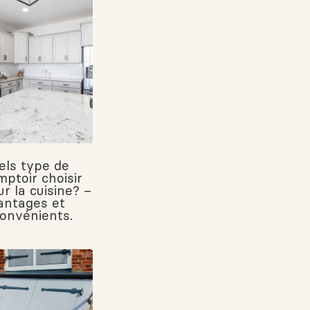
els type de
mptoir choisir
r la cuisine? –
antages et
convénients.