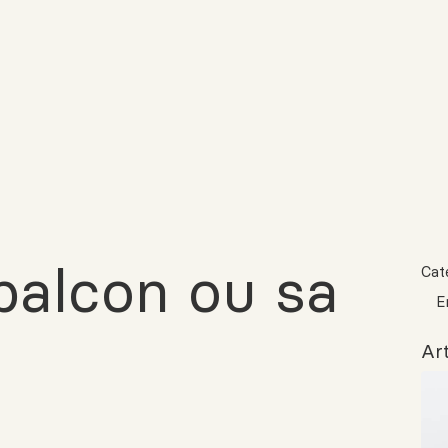
balcon ou sa
Cat
E
Art