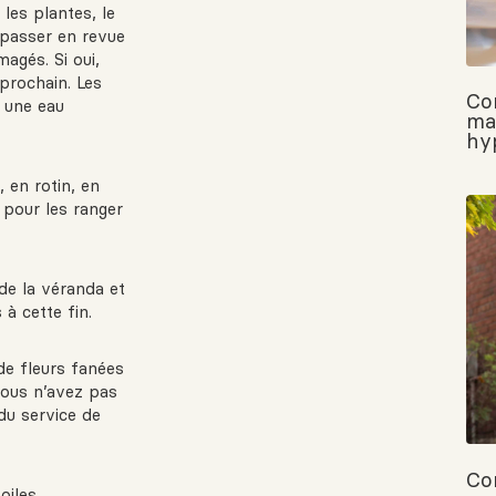
les plantes, le
e passer en revue
magés. Si oui,
 prochain. Les
Co
 une eau
ma
hy
, en rotin, en
 pour les ranger
 de la véranda et
à cette fin.
de fleurs fanées
vous n’avez pas
du service de
Co
oiles