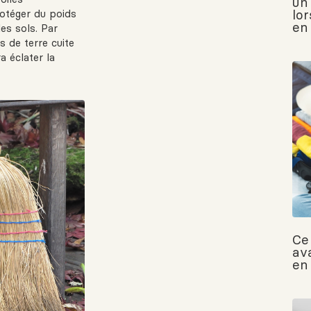
un
lor
rotéger du poids
en
les sols. Par
s de terre cuite
a éclater la
Ce 
av
en