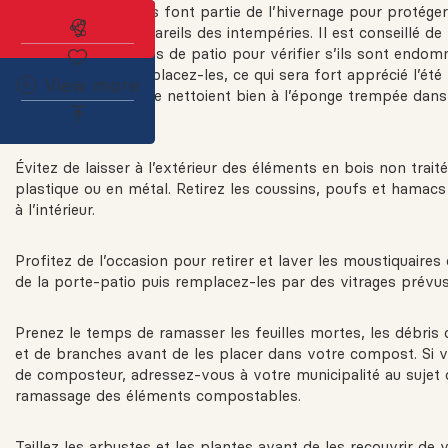
Plusieurs opérations font partie de l’hivernage pour protéger 
Abonnez-vous à l'alerte immobilière
mobilier et vos appareils des intempéries. Il est conseillé d
le mobilier et articles de patio pour vérifier s’ils sont endom
réparez-les ou remplacez-les, ce qui sera fort apprécié l’été
View more
meubles de jardin se nettoient bien à l’éponge trempée dans
savonneuse.
Évitez de laisser à l’extérieur des éléments en bois non traité
plastique ou en métal. Retirez les coussins, poufs et hamacs
à l’intérieur.
Profitez de l’occasion pour retirer et laver les moustiquaires
de la porte-patio puis remplacez-les par des vitrages prévus 
Prenez le temps de ramasser les feuilles mortes, les débris 
et de branches avant de les placer dans votre compost. Si 
de composteur, adressez-vous à votre municipalité au sujet 
ramassage des éléments compostables.
Taillez les arbustes et les plantes avant de les recouvrir de v