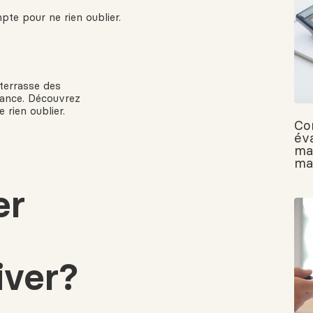
pte pour ne rien oublier.
terrasse des
avance. Découvrez
 rien oublier.
Co
év
ma
ma
er
iver?