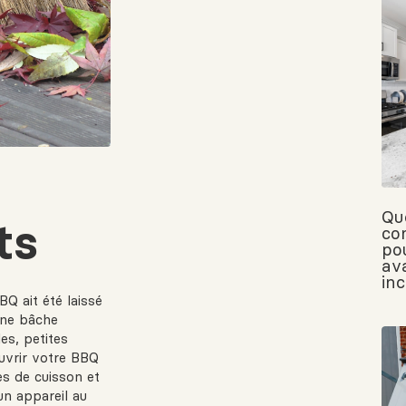
Qu
ts
co
pou
av
in
BQ ait été laissé
’une bâche
es, petites
uvrir votre BBQ
es de cuisson et
’un appareil au