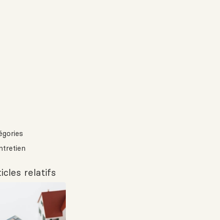
égories
ntretien
icles relatifs