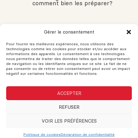
comment bien les préparer?
VOUS AVEZ DES QUESTIONS?
Gérer le consentement
Si vous avez des questions, n'hésitez pas à demander!
Pour fournir les meilleures expériences, nous utilisons des
L'assistance est disponible pour vos besoins. Le support et les
technologies comme les cookies pour stocker et/ou accéder aux
conseils sont fournis pour vous aider. N'hésitez pas à remplir
informations des appareils. Le consentement à ces technologies
nous permettra de traiter des données telles que le comportement
ce formulaire et une réponse sera envoyée dès que possible.
de navigation ou les identifiants uniques sur ce site. Le fait de ne
pas consentir ou de retirer son consentement peut avoir un impact
négatif sur certaines fonctionnalités et fonctions.
Nom
ACCEPTER
Courriel ou téléphone
REFUSER
VOIR LES PRÉFÉRENCES
Message
Politique de cookies
Déclaration de confidentialité