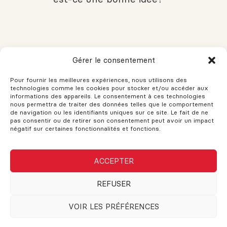
L’Art de Négocier un Bail
Commercial Gagnant-Gagnant
Gérer le consentement
Pour fournir les meilleures expériences, nous utilisons des
technologies comme les cookies pour stocker et/ou accéder aux
informations des appareils. Le consentement à ces technologies
nous permettra de traiter des données telles que le comportement
Devriez-vous louer ou acheter
de navigation ou les identifiants uniques sur ce site. Le fait de ne
votre maison ?
pas consentir ou de retirer son consentement peut avoir un impact
négatif sur certaines fonctionnalités et fonctions.
ACCEPTER
Comment évaluer la valeur
marchande d’une maison?
REFUSER
VOIR LES PRÉFÉRENCES