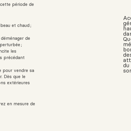
cette période de
Ac
gé
 beau et chaud ;
ha
da
t déménager de
Qué
mé
perturbée ;
bon
incite les
de
is précédant
att
du
so
de pour vendre sa
r. Dès que le
ns extérieures
erez en mesure de