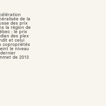
célération
néralisée de la
usse des prix
ns la région de
bec : le prix
dian des plex
dit et celui
s copropriétés
eint le niveau
 dernier
mmet de 2013