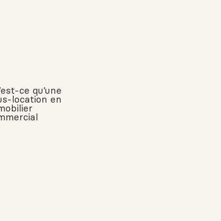
’est-ce qu’une
us-location en
mobilier
mmercial