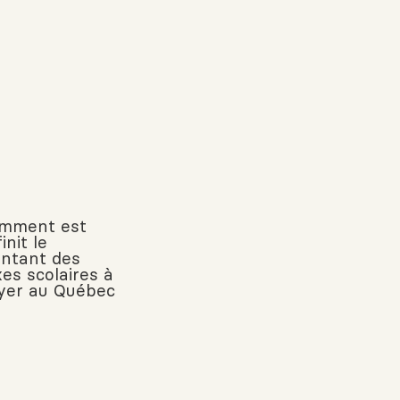
mment est
init le
ntant des
xes scolaires à
yer au Québec