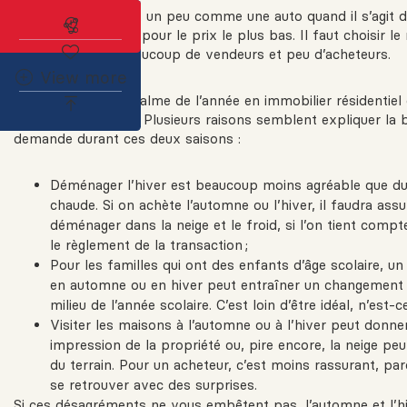
Une propriété, c’est un peu comme une auto quand il s’agit d
Abonnez-vous à l'alerte immobilière
moment de l’année pour le prix le plus bas. Il faut choisir 
l’année où il y a beaucoup de vendeurs et peu d’acheteurs.
View more
La période la plus calme de l’année en immobilier résidentie
l’automne et l’hiver. Plusieurs raisons semblent expliquer la 
demande durant ces deux saisons :
Déménager l’hiver est beaucoup moins agréable que du
chaude. Si on achète l’automne ou l’hiver, il faudra as
déménager dans la neige et le froid, si l’on tient compt
le règlement de la transaction ;
Pour les familles qui ont des enfants d’âge scolaire,
en automne ou en hiver peut entraîner un changement d
milieu de l’année scolaire. C’est loin d’être idéal, n’est-c
Visiter les maisons à l’automne ou à l’hiver peut donn
impression de la propriété ou, pire encore, la neige peu
du terrain. Pour un acheteur, c’est moins rassurant, par
se retrouver avec des surprises.
Si ces désagréments ne vous embêtent pas, l’automne et l’h