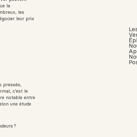
ue la
mbreux, les
égocier leur prix
Le
Ve
Ép
No
Ap
No
Pos
s pressés,
mal, c’est le
tre notable entre
elon une étude
ndeurs ?