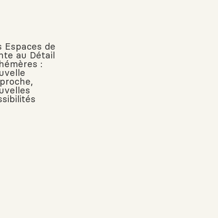
s Espaces de
nte au Détail
hémères :
uvelle
proche,
uvelles
sibilités