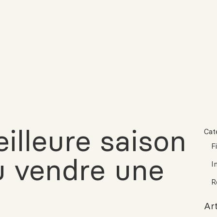
eilleure saison
Cat
F
u vendre une
I
R
Art