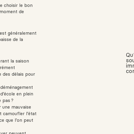
e choisir le bon
le moment de
l est généralement
baisse de la
Qu
so
rant la saison
im
surément
co
e des délais pour
 un déménagement
’école en plein
e pas ?
er une mauvaise
t camoufler l’état
ce que l’on peut
iver peuvent