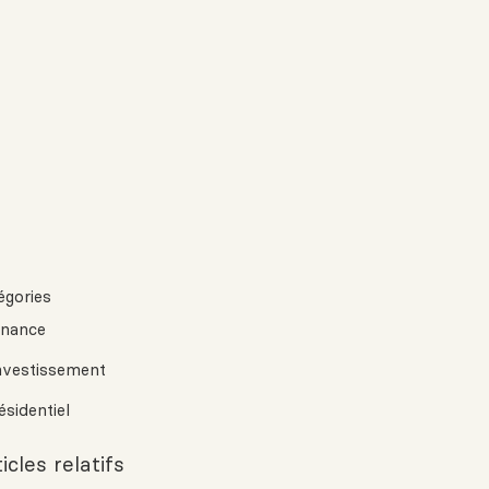
égories
inance
nvestissement
ésidentiel
icles relatifs