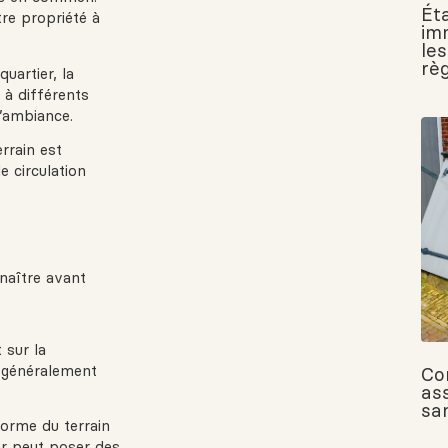
Ét
re propriété à
imm
le
règ
uartier, la
n à différents
l’ambiance.
rrain est
e circulation
nnaître avant
 sur la
t généralement
Co
ass
san
 forme du terrain
ier peut poser des