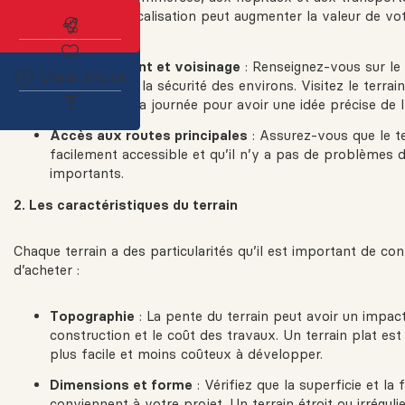
Une bonne localisation peut augmenter la valeur de vot
Abonnez-vous à l'alerte immobilière
long terme.
Environnement et voisinage
: Renseignez-vous sur le q
View more
tranquillité, et la sécurité des environs. Visitez le terrai
moments de la journée pour avoir une idée précise de 
Accès aux routes principales
: Assurez-vous que le te
facilement accessible et qu’il n’y a pas de problèmes d
importants.
2. Les caractéristiques du terrain
Chaque terrain a des particularités qu’il est important de co
d’acheter :
Topographie
: La pente du terrain peut avoir un impact
construction et le coût des travaux. Un terrain plat es
plus facile et moins coûteux à développer.
Dimensions et forme
: Vérifiez que la superficie et la
conviennent à votre projet. Un terrain étroit ou irrégul