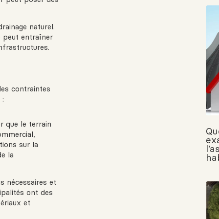
drainage naturel.
 peut entraîner
nfrastructures.
 les contraintes
 :
 que le terrain
Qu
commercial,
ex
tions sur la
l’
e la
ha
s nécessaires et
ipalités ont des
ériaux et