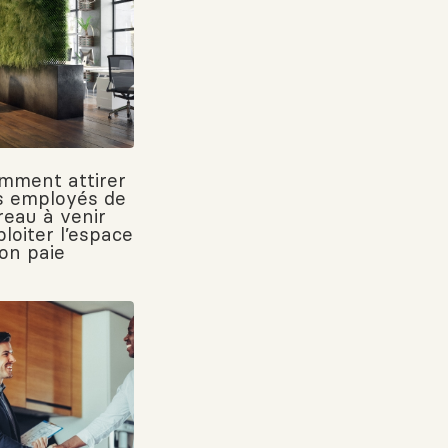
mment attirer
s employés de
reau à venir
loiter l’espace
’on paie