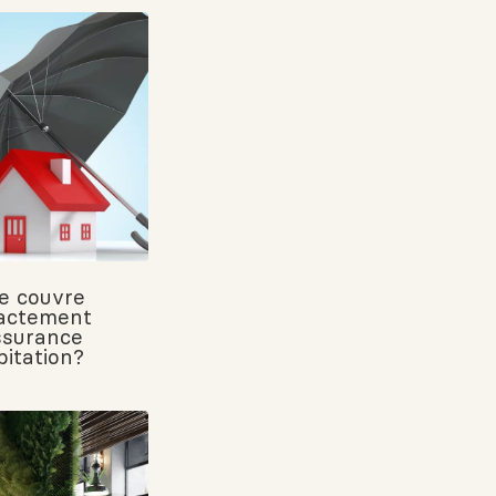
e couvre
actement
assurance
bitation?