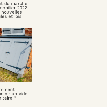
at du marché
obilier 2022 :
s nouvelles
les et lois
mment
ainir un vide
itaire ?