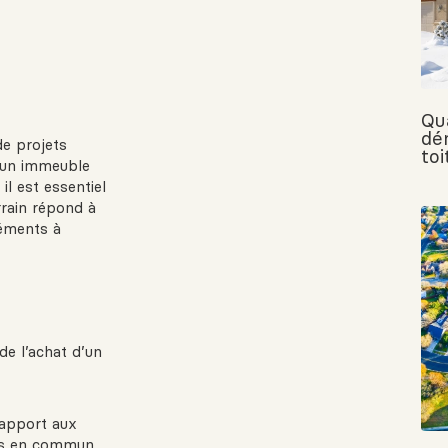
Qu
dé
de projets
toi
d’un immeuble
il est essentiel
rrain répond à
léments à
de l’achat d’un
rapport aux
ts en commun.