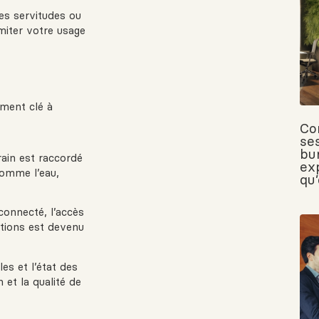
 des servitudes ou
imiter votre usage
ément clé à
Co
se
bu
rain est raccordé
exp
comme l’eau,
qu
onnecté, l’accès
ations est devenu
es et l’état des
 et la qualité de