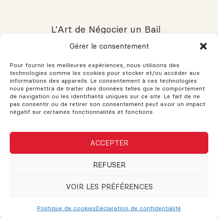
L’Art de Négocier un Bail
Commercial Gagnant-Gagnant
Gérer le consentement
Pour fournir les meilleures expériences, nous utilisons des
technologies comme les cookies pour stocker et/ou accéder aux
informations des appareils. Le consentement à ces technologies
Ce qu’il faut faire avant de partir
nous permettra de traiter des données telles que le comportement
en vacances
de navigation ou les identifiants uniques sur ce site. Le fait de ne
pas consentir ou de retirer son consentement peut avoir un impact
négatif sur certaines fonctionnalités et fonctions.
ACCEPTER
Le ménage du printemps : essentiel
pour préparer la vente d’une
maison
REFUSER
VOIR LES PRÉFÉRENCES
Maximiser l’espace dans les petites
Politique de cookies
Déclaration de confidentialité
pièces