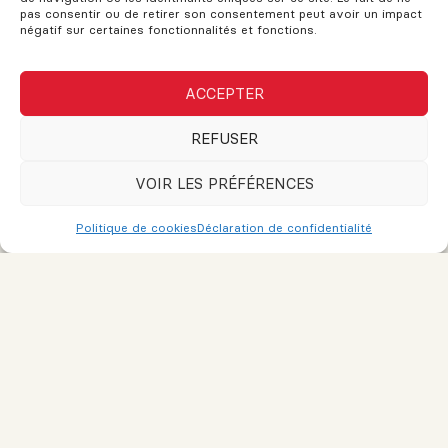
pas consentir ou de retirer son consentement peut avoir un impact
négatif sur certaines fonctionnalités et fonctions.
Comment connaître vos besoins
lors de l’achat de votre première
propriété
ACCEPTER
REFUSER
Stratégies de Gestion des Risques
dans les Investissements en
VOIR LES PRÉFÉRENCES
Immobilier Commercial
Politique de cookies
Déclaration de confidentialité
Comment aider son enfant dans
l’achat d’une première propriété
L’Importance de la Durabilité dans
les Projets d’Immobilier Commercial