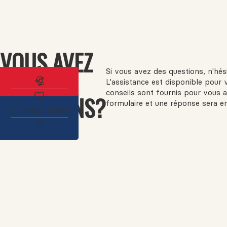
VOUS AVEZ
Si vous avez des questions, n'hé
DES
Abonnez-vous à l'alerte immobilière
L'assistance est disponible pour 
conseils sont fournis pour vous a
QUESTIONS?
formulaire et une réponse sera e
View more