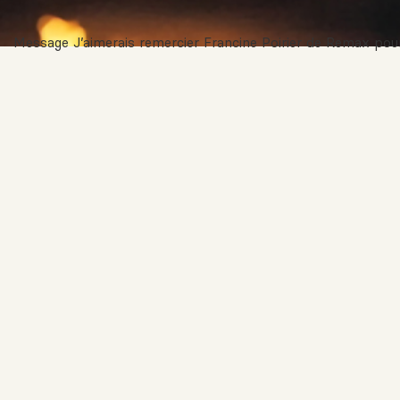
Message J’aimerais remercier Francine Poirier de Remax pour