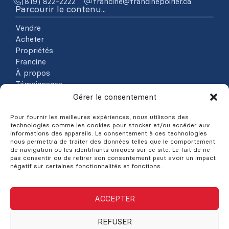
(819) 822-2222
ac.reiriopenicnarf@enicnarf
Parcourir le contenu...
Vendre
Acheter
Propriétés
Francine
À propos
Témoignages
Contact
Gérer le consentement
Nouvelles
Pour fournir les meilleures expériences, nous utilisons des
Blogue
technologies comme les cookies pour stocker et/ou accéder aux
Vlogue
informations des appareils. Le consentement à ces technologies
nous permettra de traiter des données telles que le comportement
Explorer les propriétés
de navigation ou les identifiants uniques sur ce site. Le fait de ne
pas consentir ou de retirer son consentement peut avoir un impact
négatif sur certaines fonctionnalités et fonctions.
Par catégories
Par régions
ACCEPTER
©Francine Poirier, 2026
REFUSER
Propulsé par
Aliquando 3, ID-3 Innovations