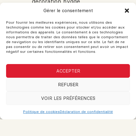
décoration hygge
Gérer le consentement
Pour fournir les meilleures expériences, nous utilisons des
technologies comme les cookies pour stocker et/ou accéder aux
Bien préparer sa rencontre chez le
informations des appareils. Le consentement à ces technologies
notaire
nous permettra de traiter des données telles que le comportement
de navigation ou les identifiants uniques sur ce site. Le fait de ne
pas consentir ou de retirer son consentement peut avoir un impact
négatif sur certaines fonctionnalités et fonctions.
Revêtement de plancher : 3
ACCEPTER
tendances à découvrir
REFUSER
VOIR LES PRÉFÉRENCES
L’impact de la technologie sur
l’immobilier commercial
Politique de cookies
Déclaration de confidentialité