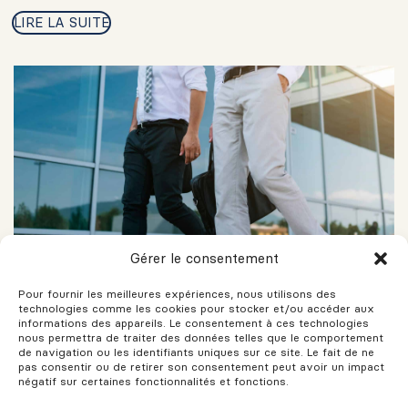
LIRE LA SUITE
Gérer le consentement
L’immobilier commercial au Québec :
comment les attentes des locataires ont
Pour fournir les meilleures expériences, nous utilisons des
changé depuis la pandémie
technologies comme les cookies pour stocker et/ou accéder aux
informations des appareils. Le consentement à ces technologies
2026-05-04
nous permettra de traiter des données telles que le comportement
de navigation ou les identifiants uniques sur ce site. Le fait de ne
pas consentir ou de retirer son consentement peut avoir un impact
La pandémie a profondément transformé le marché de
négatif sur certaines fonctionnalités et fonctions.
l’immobilier commercial, et ses effets se font encore