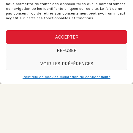
de votre maison
nous permettra de traiter des données telles que le comportement
de navigation ou les identifiants uniques sur ce site. Le fait de ne
pas consentir ou de retirer son consentement peut avoir un impact
négatif sur certaines fonctionnalités et fonctions.
VOUS AVEZ DES QUESTIONS?
ACCEPTER
Si vous avez des questions, n'hésitez pas à demander!
L'assistance est disponible pour vos besoins. Le support et les
REFUSER
conseils sont fournis pour vous aider. N'hésitez pas à remplir
ce formulaire et une réponse sera envoyée dès que possible.
VOIR LES PRÉFÉRENCES
Politique de cookies
Déclaration de confidentialité
Nom
Courriel ou téléphone
Message