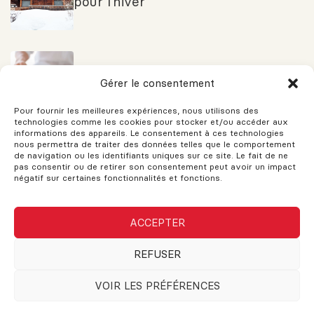
pour l’hiver
Comment rédiger une offre d’achat
Gérer le consentement
compétitive
Pour fournir les meilleures expériences, nous utilisons des
technologies comme les cookies pour stocker et/ou accéder aux
informations des appareils. Le consentement à ces technologies
nous permettra de traiter des données telles que le comportement
Pourquoi vendre sa maison en
de navigation ou les identifiants uniques sur ce site. Le fait de ne
pas consentir ou de retirer son consentement peut avoir un impact
2023?
négatif sur certaines fonctionnalités et fonctions.
VOUS AVEZ DES QUESTIONS?
ACCEPTER
REFUSER
Si vous avez des questions, n'hésitez pas à demander!
L'assistance est disponible pour vos besoins. Le support et les
conseils sont fournis pour vous aider. N'hésitez pas à remplir
VOIR LES PRÉFÉRENCES
ce formulaire et une réponse sera envoyée dès que possible.