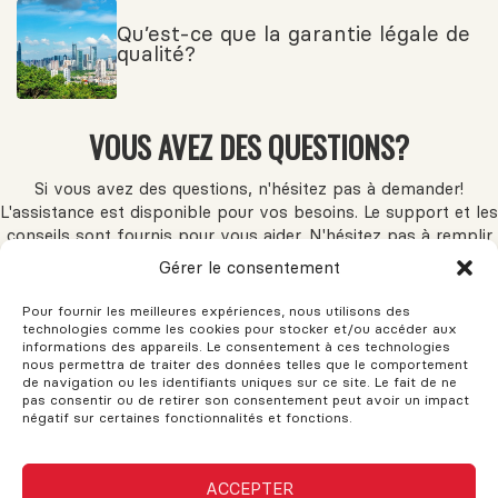
Qu’est-ce que la garantie légale de
qualité?
VOUS AVEZ DES QUESTIONS?
Si vous avez des questions, n'hésitez pas à demander!
L'assistance est disponible pour vos besoins. Le support et les
conseils sont fournis pour vous aider. N'hésitez pas à remplir
ce formulaire et une réponse sera envoyée dès que possible.
Gérer le consentement
Pour fournir les meilleures expériences, nous utilisons des
technologies comme les cookies pour stocker et/ou accéder aux
Nom
informations des appareils. Le consentement à ces technologies
nous permettra de traiter des données telles que le comportement
de navigation ou les identifiants uniques sur ce site. Le fait de ne
pas consentir ou de retirer son consentement peut avoir un impact
Courriel ou téléphone
négatif sur certaines fonctionnalités et fonctions.
Message
ACCEPTER