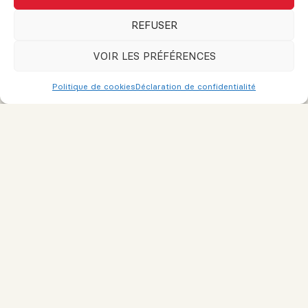
REFUSER
VOIR LES PRÉFÉRENCES
Politique de cookies
Déclaration de confidentialité
Je consens à recevoir des courriels de marketing et de service
à la clientèle. Lire la
Politique de confidentialité et les conditions
de service
pour plus d'informations.