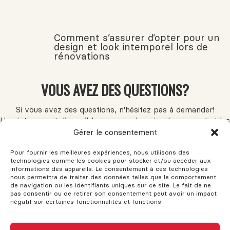
Comment s’assurer d’opter pour un
design et look intemporel lors de
rénovations
VOUS AVEZ DES QUESTIONS?
Si vous avez des questions, n'hésitez pas à demander!
L'assistance est disponible pour vos besoins. Le support et les
conseils sont fournis pour vous aider. N'hésitez pas à remplir
Gérer le consentement
ce formulaire et une réponse sera envoyée dès que possible.
Pour fournir les meilleures expériences, nous utilisons des
technologies comme les cookies pour stocker et/ou accéder aux
informations des appareils. Le consentement à ces technologies
Nom
nous permettra de traiter des données telles que le comportement
de navigation ou les identifiants uniques sur ce site. Le fait de ne
pas consentir ou de retirer son consentement peut avoir un impact
négatif sur certaines fonctionnalités et fonctions.
Courriel ou téléphone