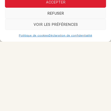
ACCEPTER
Message
REFUSER
VOIR LES PRÉFÉRENCES
Politique de cookies
Déclaration de confidentialité
Je consens à recevoir des courriels de marketing et de service
à la clientèle. Lire la
Politique de confidentialité et les conditions
de service
pour plus d'informations.