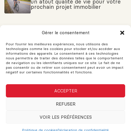
un atout qualité de vie pour votre
prochain projet immobilier
5 éléments à considérer avant
Gérer le consentement
d’acheter un condo sur plan￼
Pour fournir les meilleures expériences, nous utilisons des
technologies comme les cookies pour stocker et/ou accéder aux
informations des appareils. Le consentement à ces technologies
nous permettra de traiter des données telles que le comportement
de navigation ou les identifiants uniques sur ce site. Le fait de ne
Comment retoucher les parquets
pas consentir ou de retirer son consentement peut avoir un impact
en bois dur
négatif sur certaines fonctionnalités et fonctions.
ACCEPTER
VOUS AVEZ DES QUESTIONS?
REFUSER
Si vous avez des questions, n'hésitez pas à demander!
L'assistance est disponible pour vos besoins. Le support et les
VOIR LES PRÉFÉRENCES
conseils sont fournis pour vous aider. N'hésitez pas à remplir
ce formulaire et une réponse sera envoyée dès que possible.
Politique de cookies
Déclaration de confidentialité