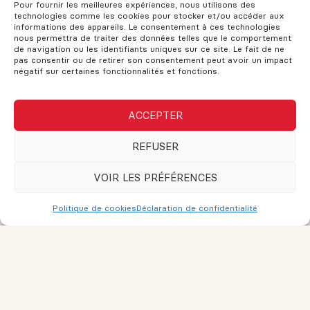
Pour fournir les meilleures expériences, nous utilisons des
Vente sans garantie légale : bonne
technologies comme les cookies pour stocker et/ou accéder aux
ou mauvaise idée?
informations des appareils. Le consentement à ces technologies
nous permettra de traiter des données telles que le comportement
de navigation ou les identifiants uniques sur ce site. Le fait de ne
pas consentir ou de retirer son consentement peut avoir un impact
négatif sur certaines fonctionnalités et fonctions.
Comment choisir le bon entrepôt
commercial?
ACCEPTER
REFUSER
Acheter une maison
VOIR LES PRÉFÉRENCES
bigénérationnelle ou transformer
votre propriété actuelle : quoi
Politique de cookies
Déclaration de confidentialité
considérer ?
VOUS AVEZ DES QUESTIONS?
Si vous avez des questions, n'hésitez pas à demander!
L'assistance est disponible pour vos besoins. Le support et les